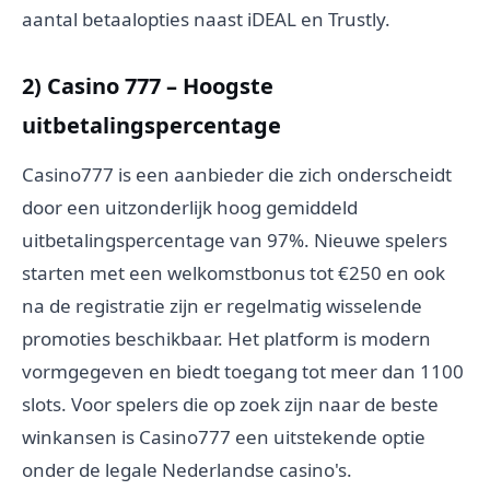
aantal betaalopties naast iDEAL en Trustly.
2) Casino 777 – Hoogste
uitbetalingspercentage
Casino777 is een aanbieder die zich onderscheidt
door een uitzonderlijk hoog gemiddeld
uitbetalingspercentage van 97%. Nieuwe spelers
starten met een welkomstbonus tot €250 en ook
na de registratie zijn er regelmatig wisselende
promoties beschikbaar. Het platform is modern
vormgegeven en biedt toegang tot meer dan 1100
slots. Voor spelers die op zoek zijn naar de beste
winkansen is Casino777 een uitstekende optie
onder de legale Nederlandse casino's.