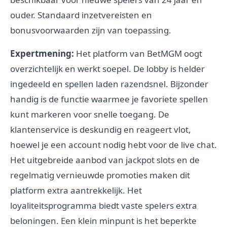
ouder. Standaard inzetvereisten en
bonusvoorwaarden zijn van toepassing.
Expertmening:
Het platform van BetMGM oogt
overzichtelijk en werkt soepel. De lobby is helder
ingedeeld en spellen laden razendsnel. Bijzonder
handig is de functie waarmee je favoriete spellen
kunt markeren voor snelle toegang. De
klantenservice is deskundig en reageert vlot,
hoewel je een account nodig hebt voor de live chat.
Het uitgebreide aanbod van jackpot slots en de
regelmatig vernieuwde promoties maken dit
platform extra aantrekkelijk. Het
loyaliteitsprogramma biedt vaste spelers extra
beloningen. Een klein minpunt is het beperkte