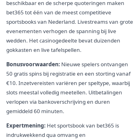
beschikbaar en de scherpe quoteringen maken
bet365 tot één van de meest competitieve
sportsbooks van Nederland. Livestreams van grote
evenementen verhogen de spanning bij live
wedden. Het casinogedeelte bevat duizenden
gokkasten en live tafelspellen.
Bonusvoorwaarden:
Nieuwe spelers ontvangen
50 gratis spins bij registratie en een storting vanaf
€10. Inzetvereisten variëren per speltype, waarbij
slots meestal volledig meetellen. Uitbetalingen
verlopen via bankoverschrijving en duren
gemiddeld 60 minuten.
Expertmening:
Het sportsbook van bet365 is
indrukwekkend qua omvang en