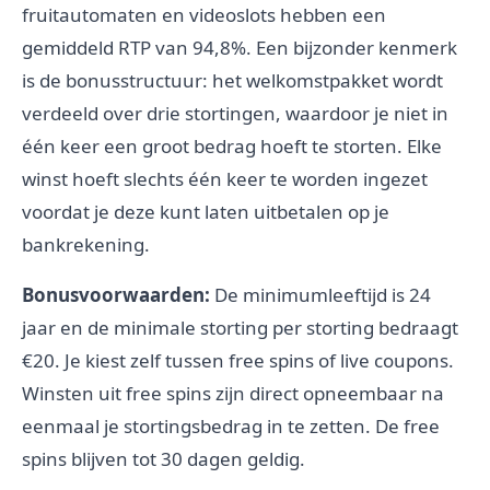
fruitautomaten en videoslots hebben een
gemiddeld RTP van 94,8%. Een bijzonder kenmerk
is de bonusstructuur: het welkomstpakket wordt
verdeeld over drie stortingen, waardoor je niet in
één keer een groot bedrag hoeft te storten. Elke
winst hoeft slechts één keer te worden ingezet
voordat je deze kunt laten uitbetalen op je
bankrekening.
Bonusvoorwaarden:
De minimumleeftijd is 24
jaar en de minimale storting per storting bedraagt
€20. Je kiest zelf tussen free spins of live coupons.
Winsten uit free spins zijn direct opneembaar na
eenmaal je stortingsbedrag in te zetten. De free
spins blijven tot 30 dagen geldig.