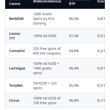
Welkomstbonus
Score
Casino
RTP
1000 Gratis
BetMGM
Spins bij €10
96,3%
9,8/10
storting
Casino
100% tot €200
97,0%
9,5/10
777
220 free spins of
ComeOn!
94,8%
9,2/10
€45 live coupons
100% tot €200 +
LeoVegas
1400 gratis
96,4%
8,9/10
spins
Tot €250 + 225
TonyBet
95,9%
8,5/10
spins
100% tot €250 of
Circus
96,8%
8,1/10
100 free spins