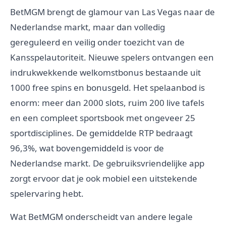
BetMGM brengt de glamour van Las Vegas naar de
Nederlandse markt, maar dan volledig
gereguleerd en veilig onder toezicht van de
Kansspelautoriteit. Nieuwe spelers ontvangen een
indrukwekkende welkomstbonus bestaande uit
1000 free spins en bonusgeld. Het spelaanbod is
enorm: meer dan 2000 slots, ruim 200 live tafels
en een compleet sportsbook met ongeveer 25
sportdisciplines. De gemiddelde RTP bedraagt
96,3%, wat bovengemiddeld is voor de
Nederlandse markt. De gebruiksvriendelijke app
zorgt ervoor dat je ook mobiel een uitstekende
spelervaring hebt.
Wat BetMGM onderscheidt van andere legale