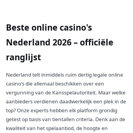
Beste online casino's
Nederland 2026 – officiële
ranglijst
Nederland telt inmiddels ruim dertig legale online
casino's die allemaal beschikken over een
vergunning van de Kansspelautoriteit. Maar welke
aanbieders verdienen daadwerkelijk een plek in de
top? Onze experts hebben elk platform grondig
getest op basis van tientallen criteria. Denk aan de
kwaliteit van het spelaanbod, de hoogte en