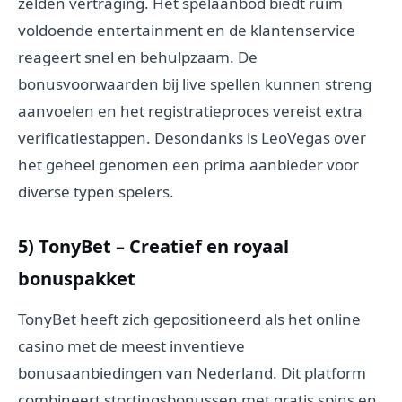
zelden vertraging. Het spelaanbod biedt ruim
voldoende entertainment en de klantenservice
reageert snel en behulpzaam. De
bonusvoorwaarden bij live spellen kunnen streng
aanvoelen en het registratieproces vereist extra
verificatiestappen. Desondanks is LeoVegas over
het geheel genomen een prima aanbieder voor
diverse typen spelers.
5) TonyBet – Creatief en royaal
bonuspakket
TonyBet heeft zich gepositioneerd als het online
casino met de meest inventieve
bonusaanbiedingen van Nederland. Dit platform
combineert stortingsbonussen met gratis spins en