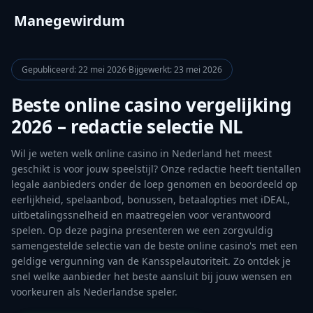
Manegewirdum
Gepubliceerd: 22 mei 2026
·
Bijgewerkt: 23 mei 2026
Beste online casino vergelijking
2026 – redactie selectie NL
Wil je weten welk online casino in Nederland het meest
geschikt is voor jouw speelstijl? Onze redactie heeft tientallen
legale aanbieders onder de loep genomen en beoordeeld op
eerlijkheid, spelaanbod, bonussen, betaalopties met iDEAL,
uitbetalingssnelheid en maatregelen voor verantwoord
spelen. Op deze pagina presenteren we een zorgvuldig
samengestelde selectie van de beste online casino's met een
geldige vergunning van de Kansspelautoriteit. Zo ontdek je
snel welke aanbieder het beste aansluit bij jouw wensen en
voorkeuren als Nederlandse speler.