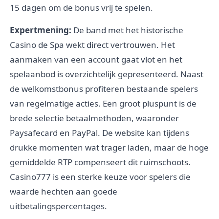
15 dagen om de bonus vrij te spelen.
Expertmening:
De band met het historische
Casino de Spa wekt direct vertrouwen. Het
aanmaken van een account gaat vlot en het
spelaanbod is overzichtelijk gepresenteerd. Naast
de welkomstbonus profiteren bestaande spelers
van regelmatige acties. Een groot pluspunt is de
brede selectie betaalmethoden, waaronder
Paysafecard en PayPal. De website kan tijdens
drukke momenten wat trager laden, maar de hoge
gemiddelde RTP compenseert dit ruimschoots.
Casino777 is een sterke keuze voor spelers die
waarde hechten aan goede
uitbetalingspercentages.