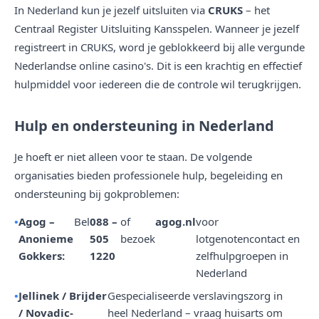
In Nederland kun je jezelf uitsluiten via
CRUKS
– het
Centraal Register Uitsluiting Kansspelen. Wanneer je jezelf
registreert in CRUKS, word je geblokkeerd bij alle vergunde
Nederlandse online casino's. Dit is een krachtig en effectief
hulpmiddel voor iedereen die de controle wil terugkrijgen.
Hulp en ondersteuning in Nederland
Je hoeft er niet alleen voor te staan. De volgende
organisaties bieden professionele hulp, begeleiding en
ondersteuning bij gokproblemen:
Agog –
Bel
088 –
of
agog.nl
voor
Anonieme
505
bezoek
lotgenotencontact en
Gokkers:
1220
zelfhulpgroepen in
Nederland
Jellinek / Brijder
Gespecialiseerde verslavingszorg in
/ Novadic-
heel Nederland – vraag huisarts om