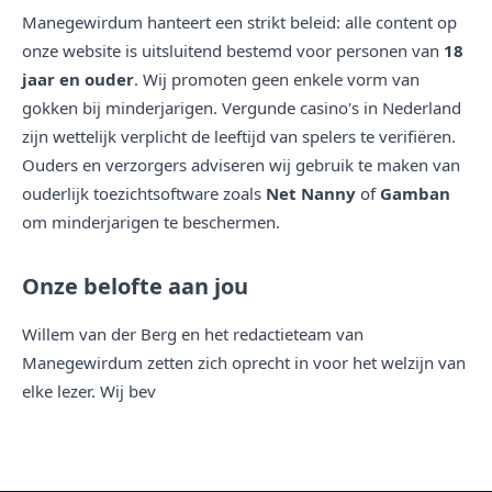
Manegewirdum hanteert een strikt beleid: alle content op
onze website is uitsluitend bestemd voor personen van
18
jaar en ouder
. Wij promoten geen enkele vorm van
gokken bij minderjarigen. Vergunde casino's in Nederland
zijn wettelijk verplicht de leeftijd van spelers te verifiëren.
Ouders en verzorgers adviseren wij gebruik te maken van
ouderlijk toezichtsoftware zoals
Net Nanny
of
Gamban
om minderjarigen te beschermen.
Onze belofte aan jou
Willem van der Berg en het redactieteam van
Manegewirdum zetten zich oprecht in voor het welzijn van
elke lezer. Wij bev