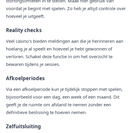
stortingslimieten in te stellen. Maak hier gebruik van
voordat je begint met spelen. Zo heb je altijd controle over
hoeveel je uitgeeft.
Reality checks
Veel casino's bieden meldingen aan die je herinneren aan
hoelang je al speelt en hoeveel je hebt gewonnen of
verloren. Schakel deze functie in om het overzicht te
bewaren tijdens je sessies.
Afkoelperiodes
Via een afkoelperiode kun je tijdelijk stoppen met spelen,
bijvoorbeeld voor een dag, een week of een maand. Dit
geeft je de ruimte om afstand te nemen zonder een
definitieve beslissing te hoeven nemen.
Zelfuitsluiting