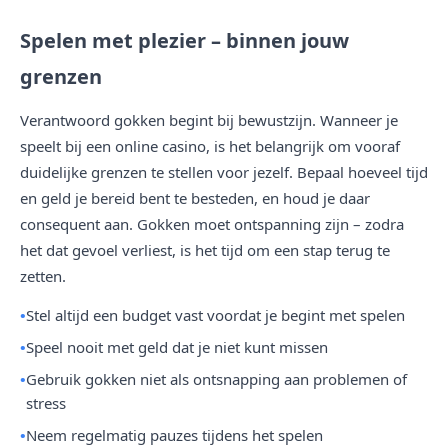
Spelen met plezier – binnen jouw
grenzen
Verantwoord gokken begint bij bewustzijn. Wanneer je
speelt bij een online casino, is het belangrijk om vooraf
duidelijke grenzen te stellen voor jezelf. Bepaal hoeveel tijd
en geld je bereid bent te besteden, en houd je daar
consequent aan. Gokken moet ontspanning zijn – zodra
het dat gevoel verliest, is het tijd om een stap terug te
zetten.
Stel altijd een budget vast voordat je begint met spelen
Speel nooit met geld dat je niet kunt missen
Gebruik gokken niet als ontsnapping aan problemen of
stress
Neem regelmatig pauzes tijdens het spelen