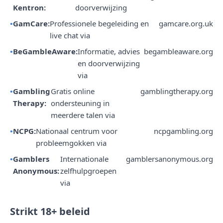
Kentron:
doorverwijzing
GamCare:
Professionele begeleiding en
gamcare.org.uk
live chat via
BeGambleAware:
Informatie, advies
begambleaware.org
en doorverwijzing
via
Gambling
Gratis online
gamblingtherapy.org
Therapy:
ondersteuning in
meerdere talen via
NCPG:
Nationaal centrum voor
ncpgambling.org
probleemgokken via
Gamblers
Internationale
gamblersanonymous.org
Anonymous:
zelfhulpgroepen
via
Strikt 18+ beleid