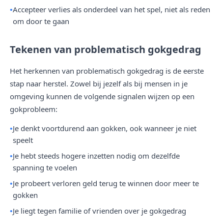
Accepteer verlies als onderdeel van het spel, niet als reden
om door te gaan
Tekenen van problematisch gokgedrag
Het herkennen van problematisch gokgedrag is de eerste
stap naar herstel. Zowel bij jezelf als bij mensen in je
omgeving kunnen de volgende signalen wijzen op een
gokprobleem:
Je denkt voortdurend aan gokken, ook wanneer je niet
speelt
Je hebt steeds hogere inzetten nodig om dezelfde
spanning te voelen
Je probeert verloren geld terug te winnen door meer te
gokken
Je liegt tegen familie of vrienden over je gokgedrag